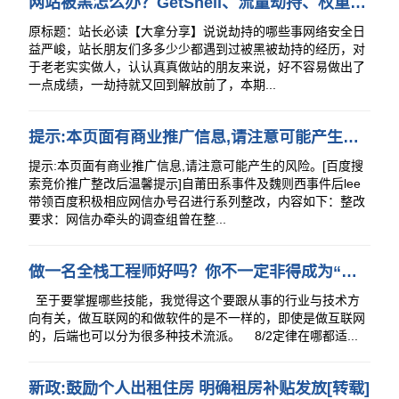
网站被黑怎么办？GetShell、流量劫持、权重劫持、上传、注入日趋严重
原标题：站长必读【大拿分享】说说劫持的哪些事网络安全日
益严峻，站长朋友们多多少少都遇到过被黑被劫持的经历，对
于老老实实做人，认认真真做站的朋友来说，好不容易做出了
一点成绩，一劫持就又回到解放前了，本期...
提示:本页面有商业推广信息,请注意可能产生的风险。[百度搜索结果页整改]
提示:本页面有商业推广信息,请注意可能产生的风险。[百度搜
索竞价推广整改后温馨提示]自莆田系事件及魏则西事件后lee
带领百度积极相应网信办号召进行系列整改，内容如下：整改
要求：网信办牵头的调查组曾在整...
做一名全栈工程师好吗？你不一定非得成为“全栈”！
至于要掌握哪些技能，我觉得这个要跟从事的行业与技术方
向有关，做互联网的和做软件的是不一样的，即使是做互联网
的，后端也可以分为很多种技术流派。 8/2定律在哪都适...
新政:鼓励个人出租住房 明确租房补贴发放[转载]