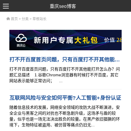
重庆seo博客
首页
> 分类 >
草根站长
SEO优化
网络推广
网站建设
SEM营销
打不开百度首页问题，只有百度打不开其他能打开怎么解决？
打不开百度首页问题，只有百度打不开其他能打开怎么办？问
题汇总描述 1.谷歌Chrome浏览器有时候打不开百度，其它
网站表示能够正常访问； ...
互联网风险与安全如何平衡?人工智能+身份认证
随着信息技术的发展，网络安全领域的攻防大战不断演进，安
全企业与黑客之间的对抗也不断急剧升级，这场矛与盾的较
量，似乎也是一场无法决出胜负的较量。在黑产依旧猖獗的环
境下，生物特征被盗用、被仿冒等痛点仍旧无...