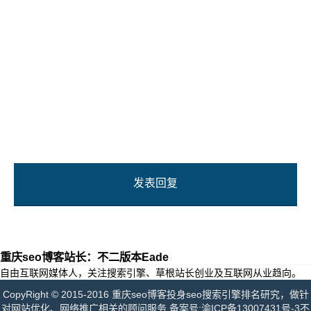
发表回复
重庆seo博客站长：不二版本Eade
自由互联网媒体人，关注搜索引擎、草根站长创业及互联网从业趋向。
CopyRight © 2015-2016 重庆seo博客投身seo搜索引擎排名研究，做针
对网站优化、网络推广相关的顾问服务 备案号:
渝ICP备13007431号-3
不