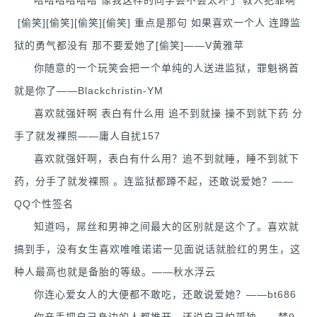
[偷笑][偷笑][偷笑][偷笑] 重点是那句 如果喜欢一个人 连蹲监
狱的勇气都没有 那不要爱她了[偷笑]——V黄雅苹
你随意的一个玩笑会把一个单纯的人送进监狱，罪魁祸首
就是你了——Blackchristin-YM
喜欢就强奸啊 表白有什么用 追不到就操 操不到就下药 分
手了就发裸照——庸人自扰157
喜欢就强奸啊，表白有什么用？追不到就睡，睡不到就下
药，分手了就发裸照 。连监狱都蹲不起，还敢说爱她？——
QQ个性签名
知道吗，屌丝和男神之间最大的区别就是这个了。喜欢就
搞到手，没有女生喜欢唯唯诺诺一见面说话就脸红的男生，这
种人最高也就是备胎的等级。——秋水浮云
你连心爱女人的大便都不敢吃，还敢说爱她？——bt686
你亲手把自己身边的人都推开，还说自己怕孤独——梦9_