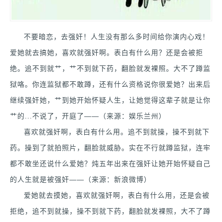
不要暗恋，去强奸！人生没有那么多时间给你演内心戏！
爱她就去搞她，喜欢就强奸啊。表白有什么用？还是会被拒
绝。追不到就艹，艹不到就下药，翻脸就发裸照。大不了蹲监
狱咯。你连监狱都不敢蹲，还有什么资格说你很爱她？出来后
继续强奸她，艹到她开始怀疑人生，让她觉得这辈子就是让你
艹的...不说了，开庭了——（来源：娱乐兰州）
喜欢就强奸啊，表白有什么用。追不到就操，操不到就下
药。操到了就拍照片，翻脸就威胁。实在不行就蹲监狱，连牢
都不敢坐还说什么爱她？炖五年出来在强奸让她开始怀疑自己
的人生就是被强奸——（来源：新浪微博）
爱她就去摸她，喜欢就强奸啊，表白有什么用，还是会被
拒绝，追不到就操，操不到就下药，翻脸就发裸照，大不了蹲