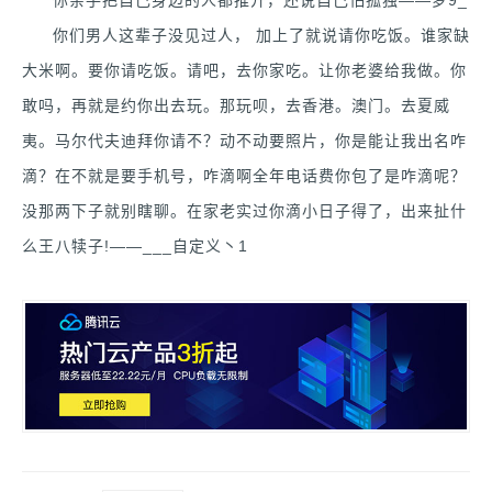
你们男人这辈子没见过人， 加上了就说请你吃饭。谁家缺
大米啊。要你请吃饭。请吧，去你家吃。让你老婆给我做。你
敢吗，再就是约你出去玩。那玩呗，去香港。澳门。去夏威
夷。马尔代夫迪拜你请不？动不动要照片，你是能让我出名咋
滴？在不就是要手机号，咋滴啊全年电话费你包了是咋滴呢？
没那两下子就别瞎聊。在家老实过你滴小日子得了，出来扯什
么王八犊子!——___自定义丶1